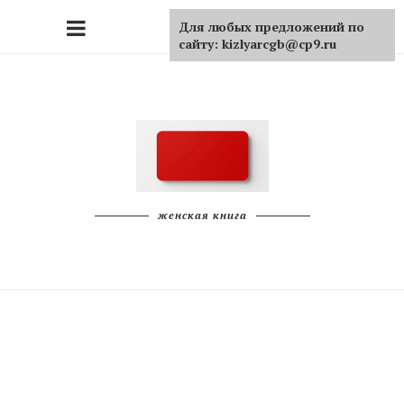
Для любых предложений по
сайту: kizlyarcgb@cp9.ru
женская книга