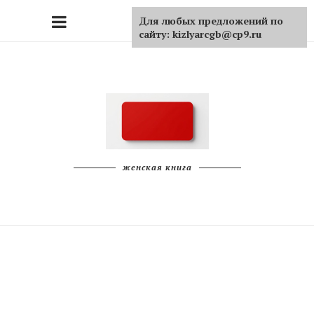
Для любых предложений по
сайту: kizlyarcgb@cp9.ru
женская книга