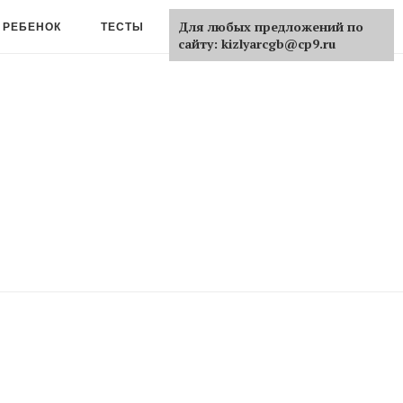
Для любых предложений по
 РЕБЕНОК
ТЕСТЫ
ЕЩЕ
сайту: kizlyarcgb@cp9.ru