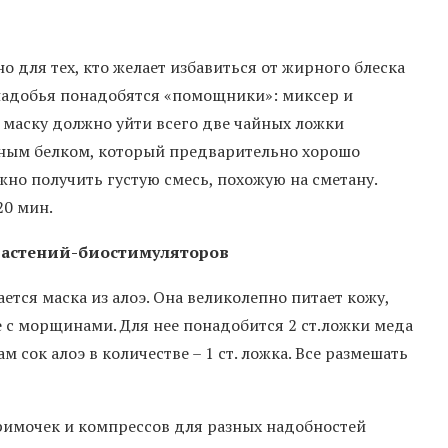
о для тех, кто желает избавиться от жирного блеска
снадобья понадобятся «помощники»: миксер и
 маску должно уйти всего две чайных ложки
чным белком, который предварительно хорошо
жно получить густую смесь, похожую на сметану.
20 мин.
 растений-биостимуляторов
тся маска из алоэ. Она великолепно питает кожу,
е с морщинами. Для нее понадобится 2 ст.ложки меда
 сок алоэ в количестве – 1 ст. ложка. Все размешать
примочек и компрессов для разных надобностей