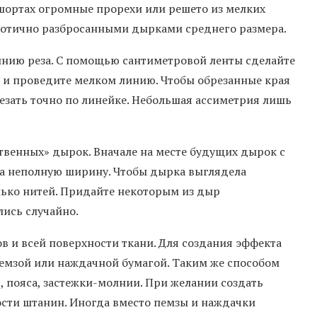
 шортах огромные прорехи или решето из мелких
хаотично разбросанными дырками среднего размера.
инию реза. С помощью сантиметровой ленты сделайте
 и проведите мелком линию. Чтобы обрезанные края
езать точно по линейке. Небольшая ассиметрия лишь
твенных» дырок. Вначале на месте будущих дырок с
а неполную ширину. Чтобы дырка выглядела
олько нитей. Придайте некоторым из дыр
ись случайно.
в и всей поверхности ткани. Для создания эффекта
пемзой или наждачной бумагой. Таким же способом
 пояса, застежки-молнии. При желании создать
сти штанин. Иногда вместо пемзы и наждачки