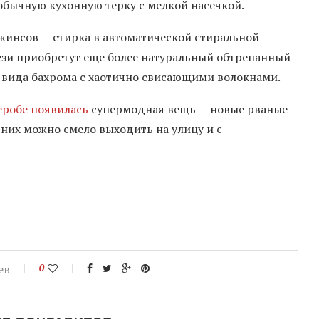
бычную кухонную терку с мелкой насечкой.
жинсов — стирка в автоматической стиральной
ези приобретут еще более натуральный обтрепанный
о вида бахрома с хаотично свисающими волокнами.
еробе появилась
супермодная вещь — новые рваные
 них можно смело выходить на улицу и с
ев
0