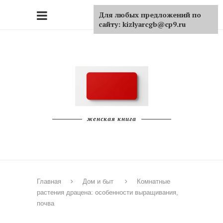
Для любых предложений по
сайту: kizlyarcgb@cp9.ru
женская книга
Главная
Дом и быт
Комнатные
растения драцена: особенности выращивания,
почва