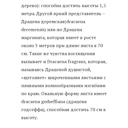
дерево): способна достичь высоты 1,5
метра. Другой яркий представитель –
Драцена деремская(dracaena
deremensis) или же Драцена
маргината, которая имеет в росте
около 3 метров при длине листа в 70
см. Такие же чувства восхищения
вызывает и Dracaena fragrans, которая,
называясь Драценой душистой,
«щеголяет» широченными листьями с
плавными волнообразными изгибами
по краю. Овальную форму листа имеет
dracaena godseffiana (драцена
годсеффа), способная достичь 70 см в
высоту.