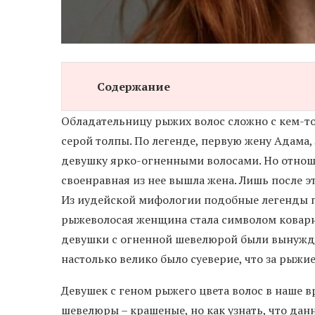
Содержание
Обладательницу рыжих волос сложно с кем-то 
серой толпы. По легенде, первую жену Адама,
девушку ярко-огненными волосами. Но отноше
своенравная из нее вышла жена. Лишь после э
Из иудейской мифологии подобные легенды п
рыжеволосая женщина стала символом коварн
девушки с огненной шевелюрой были вынужде
настолько велико было суеверие, что за рыжие
Девушек с геном рыжего цвета волос в наше 
шевелюры – крашеные, но как узнать, что дан