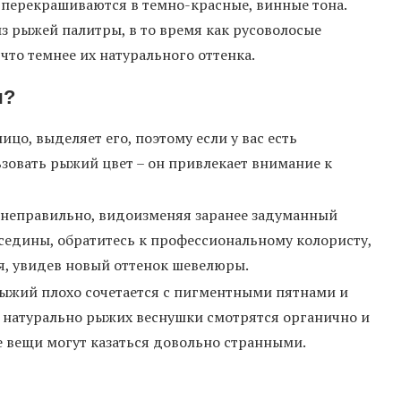
 перекрашиваются в темно-красные, винные тона.
з рыжей палитры, в то время как русоволосые
что темнее их натурального оттенка.
ы?
цо, выделяет его, поэтому если у вас есть
овать рыжий цвет – он привлекает внимание к
 неправильно, видоизменяя заранее задуманный
 седины, обратитесь к профессиональному колористу,
я, увидев новый оттенок шевелюры.
 рыжий плохо сочетается с пигментными пятнами и
 у натурально рыжих веснушки смотрятся органично и
е вещи могут казаться довольно странными.