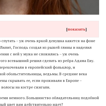
[
показать
]
спутать – уж очень яркой девушка кажется на фоне
 Лилит, Господь создал из рыжей глины и наделил
ния с ней у мужа не сложились – уж очень
того всевышний решил сделать из ребра Адама Еву.
ерекочевали в европейский фольклор, и
ой обольстительницы, ведьмы. В средние века
ны скрывать ее, если проживали в Европе –
 волосы на костре сжигали.
время немного. Большинство обладательниц подобной
ный цвет вам действительно идет?