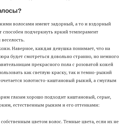
олосы?
ыжими волосами имеют задорный, а то и вздорный
ет способен подчеркнуть яркий темперамент
 веселость.
кожи. Наверное, каждая девушка понимает, что на
люра будет смотреться довольно странно, но немного
авительницам прекрасного пола с розоватой кожей
ользовать как светлую краску, так и темно-рыжий
 сочетается золотисто-каштановый рыжий, а смуглым
карим глазам хорошо подходит каштановый, серые,
ярким, естественным рыжим и его оттенками:
собственным цветом волос. Темные цвета, если их не