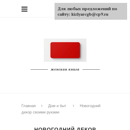
Для любых предложений по
сайту: kizlyarcgb@cp9.ru
женская книга
Главная
Дом и быт
Новогодний
декор своими руками
НОВОГОДНИЙ ДЕКОР