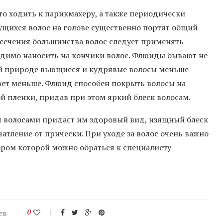
о ходить к парикмахеру, а также периодически
ущихся волос на голове существенно портят общий
сечения большинства волос следует применять
димо наносить на кончики волос. Флюиды бывают не
оей природе вьющиеся и кудрявые волосы меньше
свет меньше. Флюид способен покрыть волосы на
й пленки, придав при этом яркий блеск волосам.
 волосами придаст им здоровый вид, изящный блеск
тление от прически. При уходе за волос очень важно
ром которой можно обраться к специалисту-
ев
0