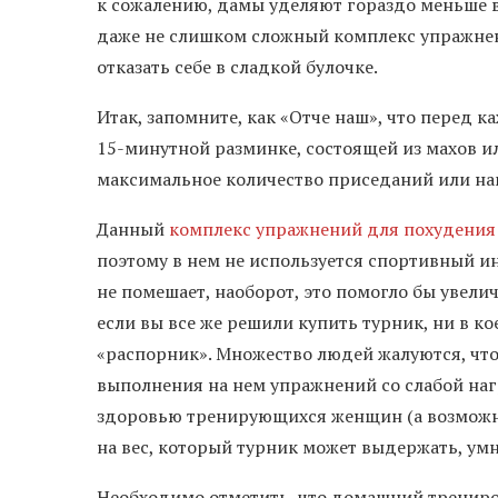
к сожалению, дамы уделяют гораздо меньше в
даже не слишком сложный комплекс упражнен
отказать себе в сладкой булочке.
Итак, запомните, как «Отче наш», что перед 
15-минутной разминке, состоящей из махов и
максимальное количество приседаний или на
Данный
комплекс упражнений для похудения
поэтому в нем не используется спортивный ин
не помешает, наоборот, это помогло бы увели
если вы все же решили купить турник, ни в к
«распорник». Множество людей жалуются, что 
выполнения на нем упражнений со слабой наг
здоровью тренирующихся женщин (а возможно,
на вес, который турник может выдержать, умно
Необходимо отметить, что домашний трениро