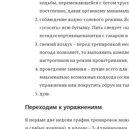
ходьбы, перемежающейся с бегом трус
постепенно, давая организму минималь
соблюдение водно-солевого режима. Вод
«усосать» всю бутылку. Пить следует «к
псевдоспортивныенапитки с сахаром и
свежий воздух – перед тренировкой не
погода позволяет, то выполнять компл
настроенном на режим проветривания.
проведение заминки – лучше всего для 
максимально возможных подхода (если 
упражнения или покрутить обруч на тал
душ.
Переходим к упражнениям
В первые две недели график тренировок може
и слабых женщин), в идеале – 3-4 тренировки